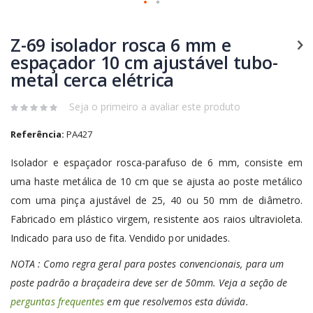
Skip
to
Z-69 isolador rosca 6 mm e
the
beginning
espaçador 10 cm ajustável tubo-
of
metal cerca elétrica
the
images
Seja o primeiro a avaliar este produto
gallery
Referência:
PA427
Isolador e espaçador rosca-parafuso de 6 mm, consiste em
uma haste metálica de 10 cm que se ajusta ao poste metálico
com uma pinça ajustável de 25, 40 ou 50 mm de diâmetro.
Fabricado em plástico virgem, resistente aos raios ultravioleta.
Indicado para uso de fita. Vendido por unidades.
NOTA : Como regra geral para postes convencionais, para um
poste padrão a braçadeira deve ser de 50mm. Veja a seção de
perguntas frequentes
em que resolvemos esta dúvida.