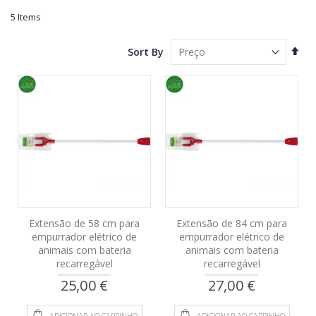
5
Items
Set
Sort By
Des
Dire
Extensão de 58 cm para
Extensão de 84 cm para
empurrador elétrico de
empurrador elétrico de
animais com bateria
animais com bateria
recarregável
recarregável
25,00 €
27,00 €
ADICIONAR AO CARRINHO
ADICIONAR AO CARRINHO