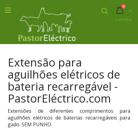
Skip
itens
0
to
Pesquisar
Carrin
Content
Carrinho
Extensão para
aguilhões elétricos de
bateria recarregável -
PastorEléctrico.com
Extensões de diferentes comprimentos para
aguilhões elétricos de baterias recarregáveis para
gado. SEM PUNHO.