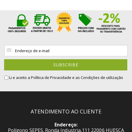
Sign
Up
for
Our
SUBSCRIBE
Newsletter:
Li e aceito a
Política de Privacidade
e as Condições de utilização
ATENDIMENTO AO CLIENTE
Endereço:
Polígono SEPES. Ronda Industria,111 22006 HUESCA