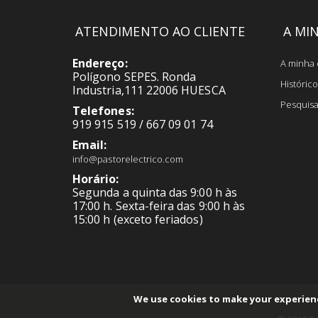
ATENDIMENTO AO CLIENTE
A MI
Endereço:
A minha 
Polígono SEPES. Ronda
Históri
Industria,111 22006 HUESCA
Pesquis
Telefones:
919 915 519 / 667 09 01 74
Email:
info@pastorelectrico.com
Horário:
Segunda a quinta das 9:00 h às
17:00 h. Sexta-feira das 9:00 h às
15:00 h (exceto feriados)
We use cookies to make your experien