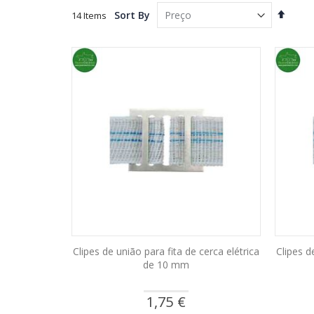
Set
Sort By
14
Items
Desce
Directi
Clipes de união para fita de cerca elétrica
Clipes d
de 10 mm
1,75 €