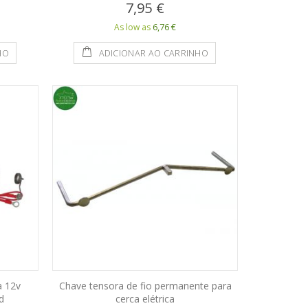
7,95 €
6,76 €
As low as
HO
ADICIONAR AO CARRINHO
a 12v
Chave tensora de fio permanente para
d
cerca elétrica