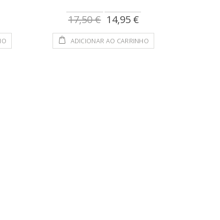
Preço
17,50 €
14,95 €
especial
HO
ADICIONAR AO CARRINHO