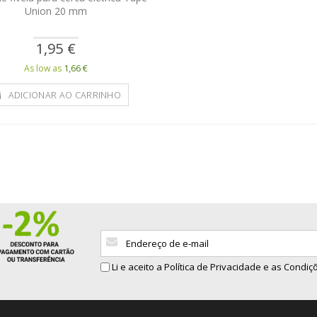
Union 20 mm
1,95 €
1,66 €
As low as
ADICIONAR AO CARRINHO
Sign
Up
for
Li e aceito a
Política de Privacidade
e as Condiçõ
Our
Newsletter: