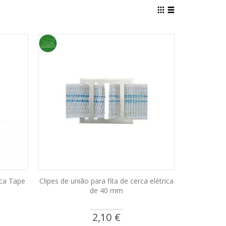
View
as
Grid
List
ica Tape
Clipes de união para fita de cerca elétrica
de 40 mm
2,10 €