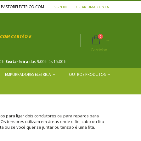
A PASTORELECTRICO.COM
SIGN IN
CRIAR UMA CONTA
COM CARTÃO E
itens
0
Carrinho
:
Carrinho
0 h
Sexta-feira
das 9:00 h às 15:00 h
EMPURRADORES ELÉTRICA
OUTROS PRODUTOS
dos para ligar dois condutores ou para reparos para
s tensores utilizam em áreas onde o fio, cabo ou fita
a ou se você quer se juntar ou tensão é uma fita.