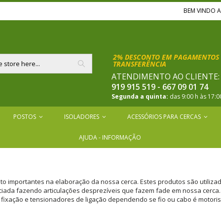
BEM VINDO 
2% DESCONTO EM PAGAMENTOS 
TRANSFERÊNCIA
ATENDIMENTO AO CLIENTE
Pesquisar
919 915 519 - 667 09 01 74
Segunda a quinta:
das 9:00 h às 17:0
POSTOS
ISOLADORES
ACESSÓRIOS PARA CERCAS
AJUDA - INFORMAÇÃO
uito importantes na elaboração da nossa cerca. Estes produtos são utiliza
ciada fazendo articulações desprezíveis que fazem fade em nossa cerca. O
 fixação e tensionadores de ligação dependendo se fio ou cabo é motorist