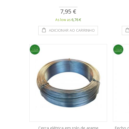
7,95 €
6,76 €
As low as
ADICIONAR AO CARRINHO
Cerca elétrica em rolo de arame
Fecho d