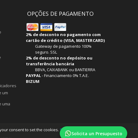
OPÇÕES DE PAGAMENTO
e
2% de desconto no pagamento com
cartão de crédito (VISA, MASTERCARD)
Gateway de pagamento 100%
seguro. SSL
e
2% de desconto no depósito ou
transferência bancária
BBVA, CAIXABANK ou BANTIERRA
PAYPAL
-
Financiamento 0% T.A.E.
BIZUM
ficadores
de um
de uma
 your consent to set the cookies.
Saiba mais
.
Solicita un Presupuesto