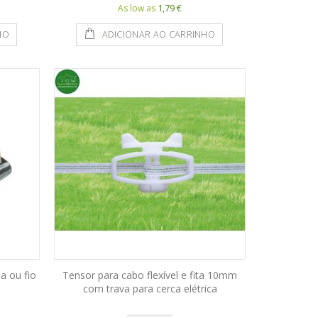
1,79 €
As low as
HO
ADICIONAR AO CARRINHO
a ou fio
Tensor para cabo flexível e fita 10mm
com trava para cerca elétrica