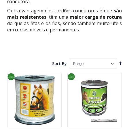
condutora.
Outra vantagem dos cordões condutores é que
são
mais resistentes
, têm uma
maior carga de rotura
do que as fitas e os fios, sendo também muito úteis
em cercas móveis e permanentes.
Set
Sort By
Des
Dire