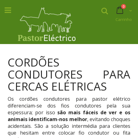
Skip
itens
0
to
Pesquisar
Carrin
Content
Carrinho
CORDÕES
CONDUTORES PARA
CERCAS ELÉTRICAS
Os cordões condutores para pastor elétrico
diferenciam-se dos fios condutores pela sua
espessura; por isso
são mais fáceis de ver e os
animais identificam-nos melhor
, evitando choques
acidentais. São a solução intermédia para clientes
que hesitam entre colocar fio condutor ou fita