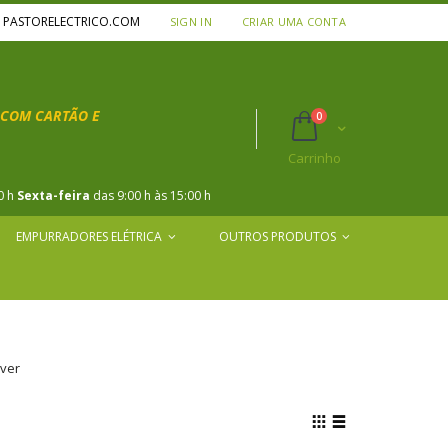
A PASTORELECTRICO.COM
SIGN IN
CRIAR UMA CONTA
COM CARTÃO E
itens
0
Carrinho
:
Carrinho
0 h
Sexta-feira
das 9:00 h às 15:00 h
EMPURRADORES ELÉTRICA
OUTROS PRODUTOS
over
View
as