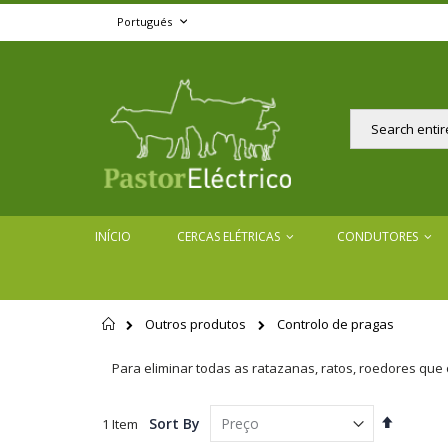
Skip
Language
Portugués
to
Content
Pesquisar
INÍCIO
CERCAS ELÉTRICAS
CONDUTORES
Outros produtos
Controlo de pragas
Início
Para eliminar todas as ratazanas, ratos, roedores qu
Set
Sort By
1
Item
Descend