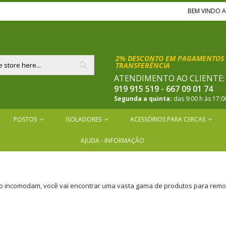
BEM VINDO 
2% DESCONTO EM PAGAMENTOS 
TRANSFERÊNCIA
ATENDIMENTO AO CLIENTE
Pesquisar
919 915 519 - 667 09 01 74
Segunda a quinta:
das 9:00 h às 17:0
POSTOS
ISOLADORES
ACESSÓRIOS PARA CERCAS
AJUDA - INFORMAÇÃO
e o incomodam, você vai encontrar uma vasta gama de produtos para rem
ing