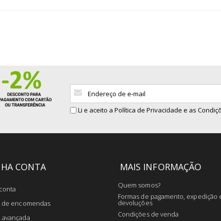
Sign
Up
for
Li e aceito a
Política de Privacidade
e as Condiçõ
Our
Newsletter:
NHA CONTA
MAIS INFORMAÇÃO
Quem somos?
conta
Formas de pagamento, expedição 
devoluções
co de encomendas
Condições de venda
a avançada