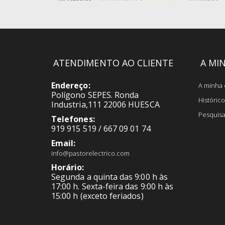
ATENDIMENTO AO CLIENTE
A MI
Endereço:
A minha 
Polígono SEPES. Ronda
Históri
Industria,111 22006 HUESCA
Pesquis
Telefones:
919 915 519 / 667 09 01 74
Email:
info@pastorelectrico.com
Horário:
Segunda a quinta das 9:00 h às
17:00 h. Sexta-feira das 9:00 h às
15:00 h (exceto feriados)