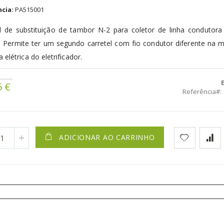
cia:
PA515001
l de substituição de tambor N-2 para coletor de linha condutora
a. Permite ter um segundo carretel com fio condutor diferente na
 elétrica do eletrificador.
5 €
Referência
ADICIONAR AO CARRINHO