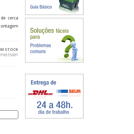
 de cerca
 montagem
EM STOCK
PA515001