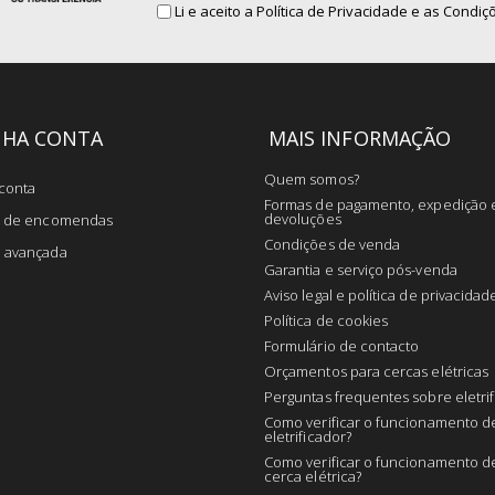
for
Li e aceito a
Política de Privacidade
e as Condiçõ
Our
Newsletter:
NHA CONTA
MAIS INFORMAÇÃO
Quem somos?
conta
Formas de pagamento, expedição 
devoluções
co de encomendas
Condições de venda
a avançada
Garantia e serviço pós-venda
Aviso legal e política de privacidad
Política de cookies
Formulário de contacto
Orçamentos para cercas elétricas
Perguntas frequentes sobre eletri
Como verificar o funcionamento 
eletrificador?
Como verificar o funcionamento 
cerca elétrica?