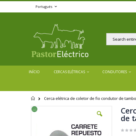
Skip
Language
Portugués
to
Content
Pesquisar
INÍCIO
CERCAS ELÉTRICAS
CONDUTORES
Cerca elétrica de coletor de fio condutor de tamb
Início
Cerc
Skip
to
de t
the
end
of
the