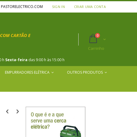
A PASTORELECTRICO.COM
SIGN IN
CRIAR UMA CONTA
COM CARTÃO E
itens
0
Carrinho
:
Carrinho
0 h
Sexta-feira
das 9:00 h às 15:00 h
EMPURRADORES ELÉTRICA
OUTROS PRODUTOS