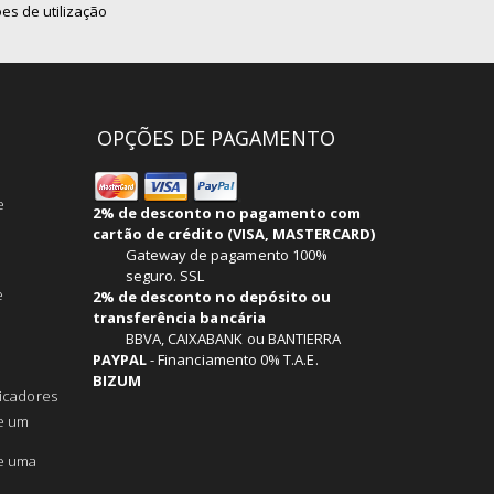
es de utilização
OPÇÕES DE PAGAMENTO
e
2% de desconto no pagamento com
cartão de crédito (VISA, MASTERCARD)
Gateway de pagamento 100%
seguro. SSL
e
2% de desconto no depósito ou
transferência bancária
BBVA, CAIXABANK ou BANTIERRA
PAYPAL
-
Financiamento 0% T.A.E.
BIZUM
ficadores
de um
de uma