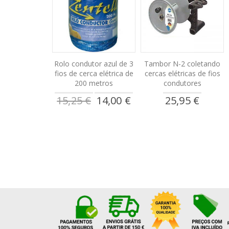
Rolo condutor azul de 3
Tambor N-2 coletando
fios de cerca elétrica de
cercas elétricas de fios
200 metros
condutores
Preço
15,25 €
14,00 €
25,95 €
especial