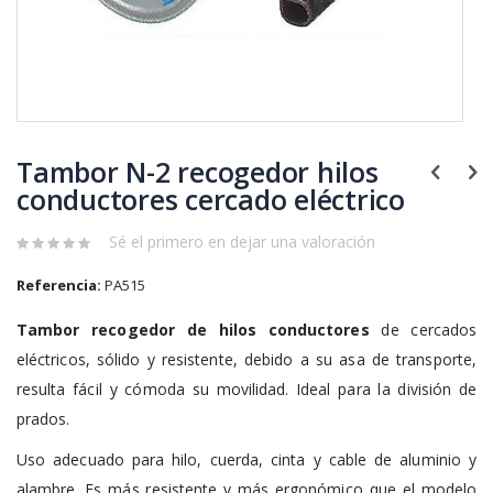
Saltar
al
Tambor N-2 recogedor hilos
comienzo
de
conductores cercado eléctrico
la
galería
Sé el primero en dejar una valoración
de
imágenes
Referencia:
PA515
Tambor recogedor de hilos conductores
de cercados
eléctricos, sólido y resistente, debido a su asa de transporte,
resulta fácil y cómoda su movilidad. Ideal para la división de
prados.
Uso adecuado para hilo, cuerda, cinta y cable de aluminio y
alambre. Es más resistente y más ergonómico que el modelo