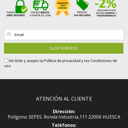
Inscríbase
a
nuestro
boletín
SUSCRIBIRSE
de
noticias:
He leído y acepto la
Política de privacidad
y las Condiciones de
uso
ATENCIÓN AL CLIENTE
Dirección:
Polígono SEPES. Ronda Industria,111 22006 HUESCA
Teléfonos: