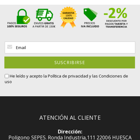
Inscríbase
a
nuestro
boletín
SUSCRIBIRSE
de
noticias:
He leído y acepto la
Política de privacidad
y las Condiciones de
uso
ATENCIÓN AL CLIENTE
Dirección:
Polígono SEPES. Ronda Industria,111 22006 HUESCA