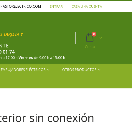
A PASTORELECTRICO.COM
ENTRAR
CREA UNA CUENTA
 TARJETA Y
productos
0
Cart
NTE:
Cesta
9 01 74
h a 17:00 h
Viernes
de 9:00 h a 15:00 h
EMPUJADORES ELÉCTRICOS
OTROS PRODUCTOS
erior sin conexión