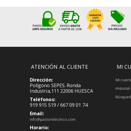
ATENCIÓN AL CLIENTE
MI C
Dirección:
Mi cuent
Polígono SEPES. Ronda
Historia
Industria,111 22006 HUESCA
Búsqued
Teléfonos:
919 915 519 / 667 09 01 74
Email:
info@pastorelectrico.com
Horario: