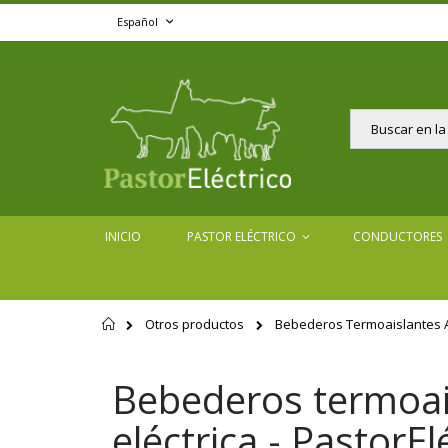
Ir
Lenguaje
Español
al
contenido
Buscar
INICIO
PASTOR ELÉCTRICO
CONDUCTORES
Otros productos
Bebederos Termoaislantes 
Página
de
inicio
Bebederos termoais
eléctrica - PastorE