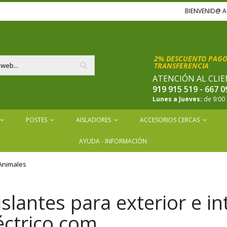
BIENVENID@ 
2% DESCUENTO PAGOS
TRANSFERENCIA
ATENCIÓN AL CLIE
Buscar
919 915 519 - 667 0
Lunes a Jueves:
de 9:00 
POSTES
AISLADORES
ACCESORIOS CERCAS
AYUDA - INFORMACIÓN
Animales
lantes para exterior e int
léctrico.com