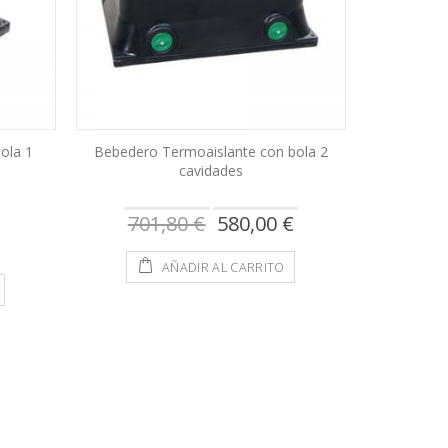
ola 1
Bebedero Termoaislante con bola 2
cavidades
Precio
701,80 €
580,00 €
especial
AÑADIR AL CARRITO