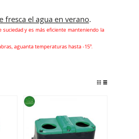
 fresca el agua en verano
.
de suciedad y es más eficiente manteniendo la
cabras, aguanta temperaturas hasta -15º.
Ver
como
Parrilla
Lista