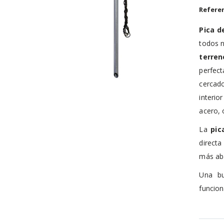
de
Referen
imágenes
Pica d
todos n
terren
perfect
cercado
Saltar
interio
al
comienzo
acero,
de
la
La
pic
galería
de
directa
imágenes
más ab
Una bu
funcion