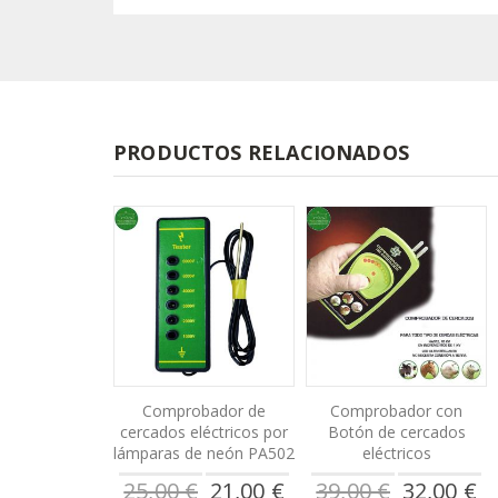
PRODUCTOS RELACIONADOS
Comprobador de
Comprobador con
cercados eléctricos por
Botón de cercados
lámparas de neón PA502
eléctricos
Precio
Precio
25,00 €
21,00 €
39,00 €
32,00 €