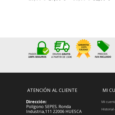
especial
especial
ATENCIÓN AL CLIENTE
MI C
Dirección:
Mi cuent
Polígono SEPES. Ronda
Historia
Industria,111 22006 HUESCA