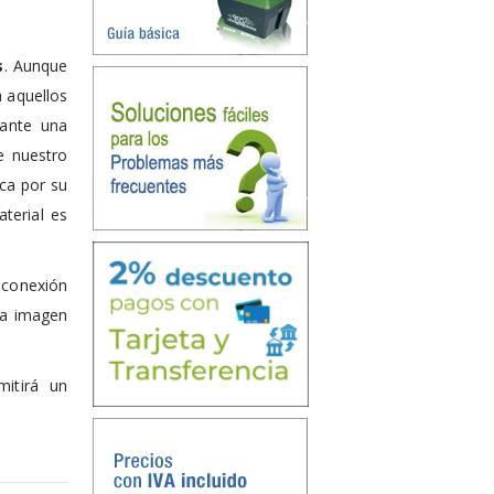
s
. Aunque
a aquellos
ante una
e nuestro
eca por su
aterial es
 conexión
la imagen
mitirá un