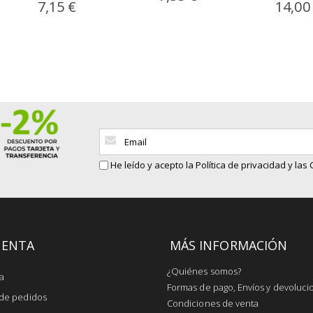
7,15 €
14,00
Inscríbase
a
nuestro
He leído y acepto la
Política de privacidad
y las
boletín
de
noticias:
UENTA
MÁS INFORMACIÓN
¿Quiénes somos?
a
Formas de pago, Envíos y devoluci
l de pedidos
Condiciones de venta