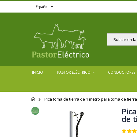
Ir
Lenguaje
Español
al
contenido
Buscar
INICIO
PASTOR ELÉCTRICO
CONDUCTORES
Pica toma de tierra de 1 metro para toma de tierr
Página
de
Pica
Saltar
inicio
al
de t
final
de
Valoraci
la
100
100
% of
galería