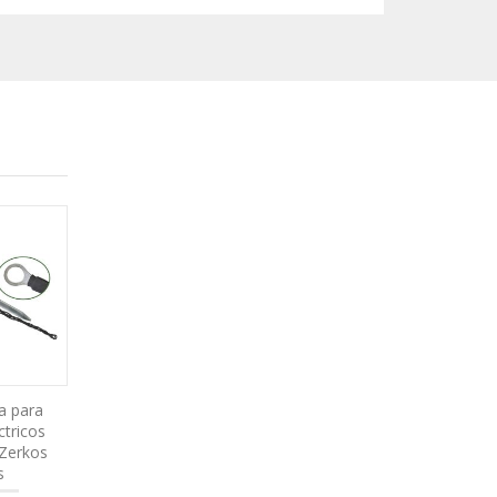
ra para
ctricos
 Zerkos
s