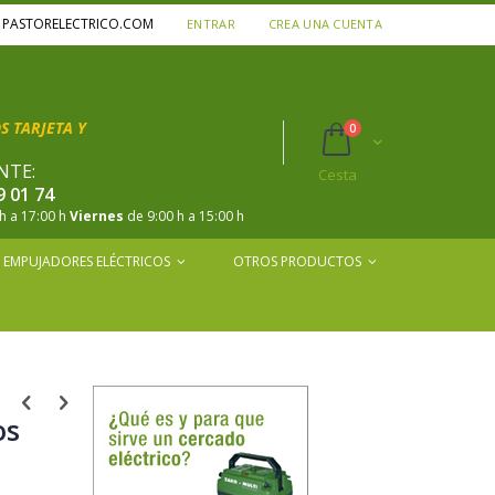
A PASTORELECTRICO.COM
ENTRAR
CREA UNA CUENTA
 TARJETA Y
productos
0
Cart
NTE:
Cesta
9 01 74
h a 17:00 h
Viernes
de 9:00 h a 15:00 h
EMPUJADORES ELÉCTRICOS
OTROS PRODUCTOS
os