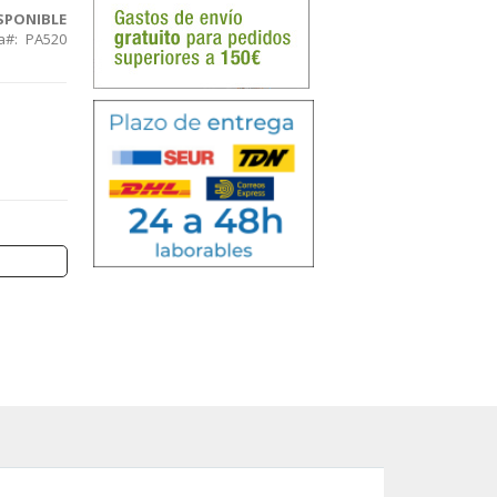
SPONIBLE
a
PA520