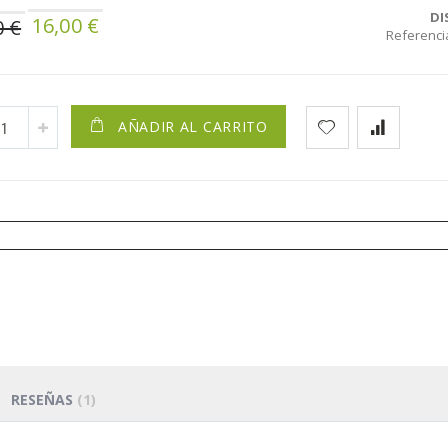
Precio
DI
16,00 €
0 €
especial
Referenci
AÑADIR AL CARRITO
RESEÑAS
1