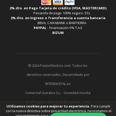
2% dto. en Pago Tarjeta de crédito (VISA, MASTERCARD)
Pasarela de pago 100% seguro. SSL
2% dto. en Ingreso o Transferencia a cuenta bancaria
BBVA, CAIXABANK o BANTIERRA
PAYPAL
-
Financiación 0% T.A.E
BIZUM
© 2024 PastorElectrico.com. Todos los
derechos reservados. Desarrollado por
INTERDIGITAL.es
Comercial Guiralsa S.L. - Sociedad inscrita
en el Registro Mercantil de Huesca, Tomo
Utilizamos cookies para mejorar tu experiencia.
Para cumplir
con la nueva directiva sobre privacidad electrónica, necesitamos el
511, Folio 19, Hoja HU-7752 Asiento 2237 -
consentimiento para utilizar tus cookies.
Aprende más
.