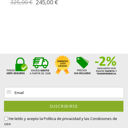
Precio
325,00 €
245,00 €
especial
Inscríbase
a
nuestro
boletín
SUSCRIBIRSE
de
noticias:
He leído y acepto la
Política de privacidad
y las Condiciones de
uso