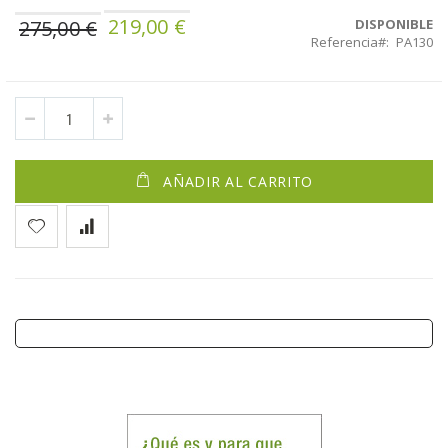
219,00 €
Precio
275,00 €
DISPONIBLE
Referencia
PA130
especial
AÑADIR AL CARRITO