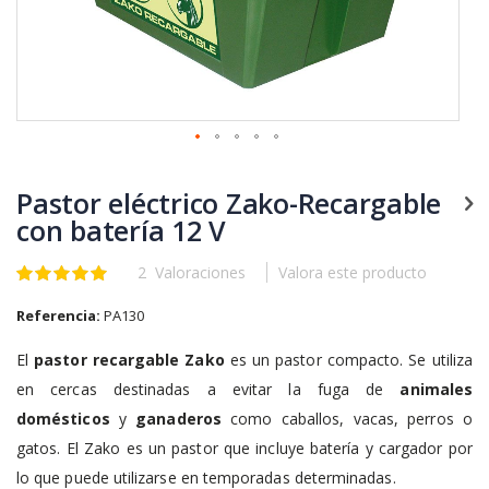
Saltar
al
Pastor eléctrico Zako-Recargable
comienzo
de
con batería 12 V
la
galería
2
Valoraciones
Valora este producto
Valoración:
de
100
100
% of
imágenes
Referencia:
PA130
El
pastor recargable Zako
es un pastor compacto. Se utiliza
en cercas destinadas a evitar la fuga de
animales
domésticos
y
ganaderos
como caballos, vacas, perros o
gatos. El Zako es un pastor que incluye batería y cargador por
lo que puede utilizarse en temporadas determinadas.