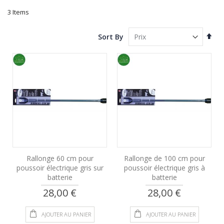
3
Items
Set
Sort By
Des
Dire
Rallonge 60 cm pour
Rallonge de 100 cm pour
poussoir électrique gris sur
poussoir électrique gris à
batterie
batterie
28,00 €
28,00 €
AJOUTER AU PANIER
AJOUTER AU PANIER