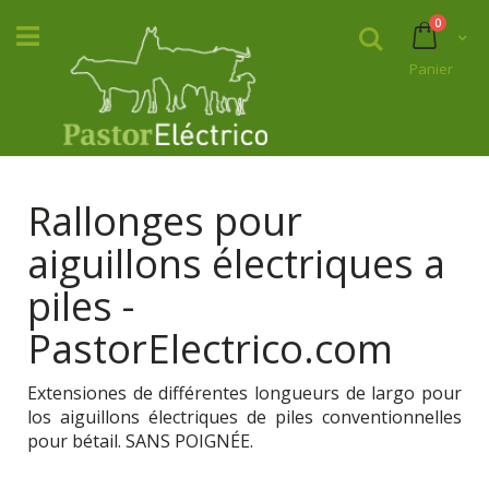
Aller
articles
0
au
Rechercher
Panier
contenu
Panier
Rallonges pour
aiguillons électriques a
piles -
PastorElectrico.com
Extensiones de différentes longueurs de largo pour
los aiguillons électriques de piles conventionnelles
pour bétail. SANS POIGNÉE.