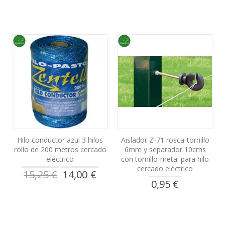
Hilo conductor azul 3 hilos
Aislador Z-71 rosca-tornillo
rollo de 200 metros cercado
6mm y separador 10cms
eléctrico
con tornillo-metal para hilo
cercado eléctrico
Precio
15,25 €
14,00 €
especial
0,95 €