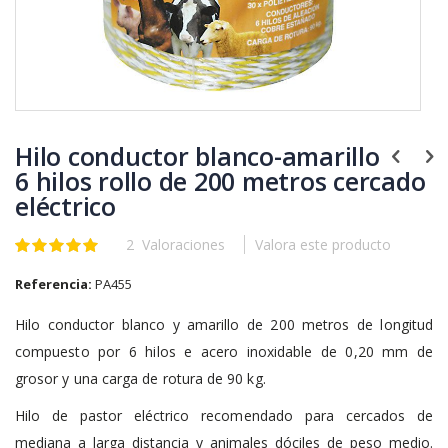
Saltar
al
Hilo conductor blanco-amarillo
comienzo
de
6 hilos rollo de 200 metros cercado
la
eléctrico
galería
de
2
Valoraciones
Valora este producto
Valoración:
imágenes
100
100
% of
Referencia:
PA455
Hilo conductor blanco y amarillo de 200 metros de longitud
compuesto por 6 hilos e acero inoxidable de 0,20 mm de
grosor y una carga de rotura de 90 kg.
Hilo de pastor eléctrico recomendado para cercados de
mediana a larga distancia y animales dóciles de peso medio.