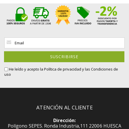
Inscríbase
a
nuestro
boletín
SUSCRIBIRSE
de
noticias:
He leído y acepto la
Política de privacidad
y las Condiciones de
uso
ATENCIÓN AL CLIENTE
Dirección:
Polígono SEPES. Ronda Industria,111 22006 HUESCA