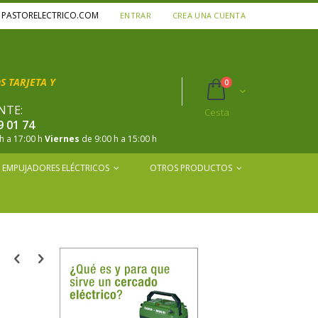
A PASTORELECTRICO.COM
ENTRAR
CREA UNA CUENTA
 TARJETA Y
productos
0
Cart
NTE:
Cesta
9 01 74
h a 17:00 h
Viernes
de 9:00 h a 15:00 h
EMPUJADORES ELÉCTRICOS
OTROS PRODUCTOS