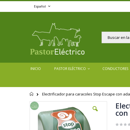
Ir
Lenguaje
Español
al
contenido
Buscar
INICIO
PASTOR ELÉCTRICO
CONDUCTORES
Electrificador para caracoles Stop Escape con ad
Página
de
Elec
Saltar
inicio
al
con
final
de
la
galería