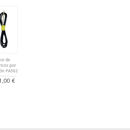
or de
ricos por
eón PA502
cio
1,00 €
ecial