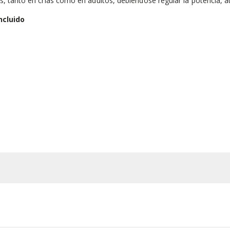
es, tanto en crías como en adultos, debiéndose regular la potencia, a
ncluido