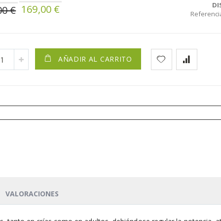
Precio
DI
169,00 €
00 €
especial
Referenci
AÑADIR AL CARRITO
VALORACIONES