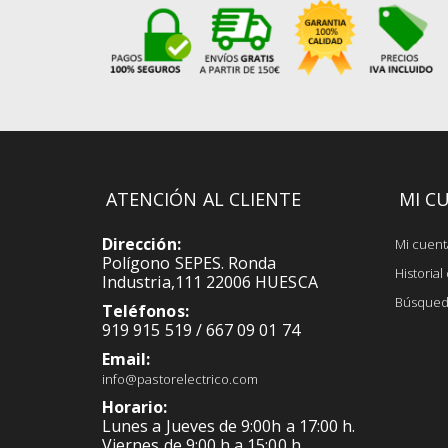
ATENCIÓN AL CLIENTE
MI C
Dirección:
Mi cuent
Polígono SEPES. Ronda
Historia
Industria,111 22006 HUESCA
Búsqued
Teléfonos:
919 915 519 / 667 09 01 74
Email:
info@pastorelectrico.com
Horario:
Lunes a Jueves de 9:00h a 17:00 h.
Viernes de 9:00 h a 15:00 h