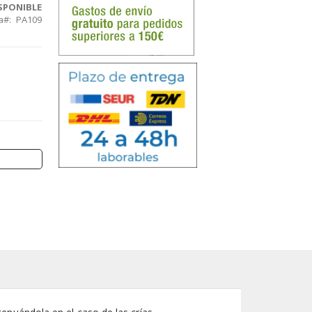
SPONIBLE
a
PA109