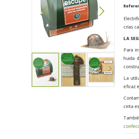
de
Referen
imágenes
Electr
crías c
LA SE
Para in
huida 
constru
La util
eficaz 
Saltar
al
Contam
comienzo
cinta e
de
la
Tambié
galería
de
confecc
imágenes