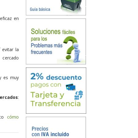
eficaz en
evitar la
n cercado
 y es muy
cercados
:
ito
cómo