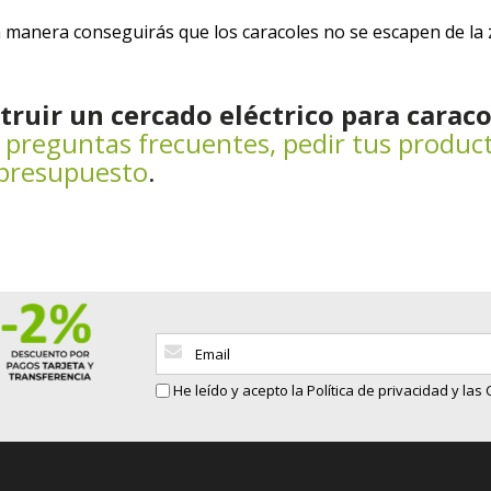
sta manera conseguirás que los caracoles no se escapen de la
ruir un cercado eléctrico para caraco
e
preguntas frecuentes
,
pedir tus produc
 presupuesto
.
Inscríbase
a
nuestro
He leído y acepto la
Política de privacidad
y las
boletín
de
noticias: