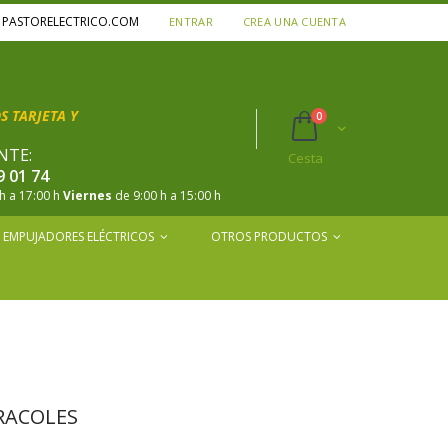
A PASTORELECTRICO.COM
ENTRAR
CREA UNA CUENTA
 TARJETA Y
productos
0
Cart
NTE:
Cesta
9 01 74
h a 17:00 h
Viernes
de 9:00 h a 15:00 h
EMPUJADORES ELÉCTRICOS
OTROS PRODUCTOS
RACOLES