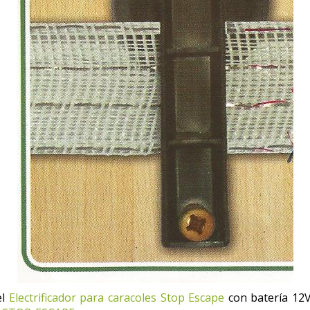
el
Electrifica
dor para caracoles Stop Escape
con batería 12