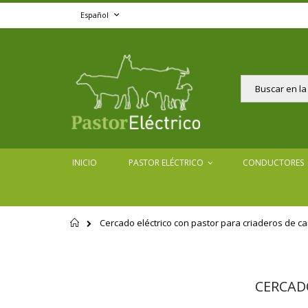
Ir
Lenguaje
Español
al
contenido
Buscar
INICIO
PASTOR ELÉCTRICO
CONDUCTORES
Cercado eléctrico con pastor para criaderos de c
Página
de
inicio
CERCAD