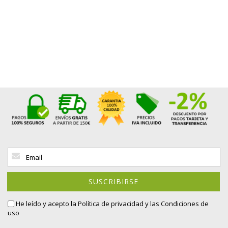
Inscríbase
a
nuestro
boletín
SUSCRIBIRSE
de
noticias:
He leído y acepto la
Política de privacidad
y las Condiciones de
uso