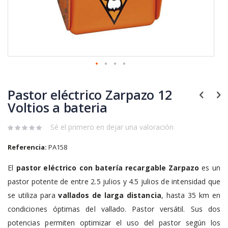
Saltar
al
Pastor eléctrico Zarpazo 12
comienzo
de
Voltios a bateria
la
galería
Sé el primero en dejar una valoración
de
imágenes
Referencia:
PA158
El
pastor eléctrico con batería recargable Zarpazo
es un
pastor potente de entre 2.5 julios y 4.5 julios de intensidad que
se utiliza para
vallados de larga distancia
, hasta 35 km en
condiciones óptimas del vallado. Pastor versátil. Sus dos
potencias permiten optimizar el uso del pastor según los