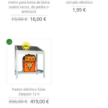
metro para toma de tierra
cercado eléctrico
suelos secos, de piedra o
1,95 €
arenosos
Precio
19,00 €
16,00 €
especial
Pastor eléctrico Solar
Zarpazo 12 V
Precio
556,00 €
419,00 €
especial