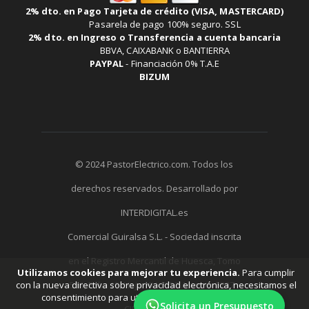
2% dto. en Pago Tarjeta de crédito (VISA, MASTERCARD)
Pasarela de pago 100% seguro. SSL
2% dto. en Ingreso o Transferencia a cuenta bancaria
BBVA, CAIXABANK o BANTIERRA
PAYPAL
-
Financiación 0% T.A.E
BIZUM
© 2024 PastorElectrico.com. Todos los
derechos reservados. Desarrollado por
INTERDIGITAL.es
Comercial Guiralsa S.L. - Sociedad inscrita
en el Registro Mercantil de Huesca, Tomo
Utilizamos cookies para mejorar tu experiencia.
Para cumplir
511, Folio 19, Hoja HU-7752 Asiento 2237 -
con la nueva directiva sobre privacidad electrónica, necesitamos el
consentimiento para utilizar tus cookies.
Aprende más
.
Solicita un Presupuesto
CIF: B22291058