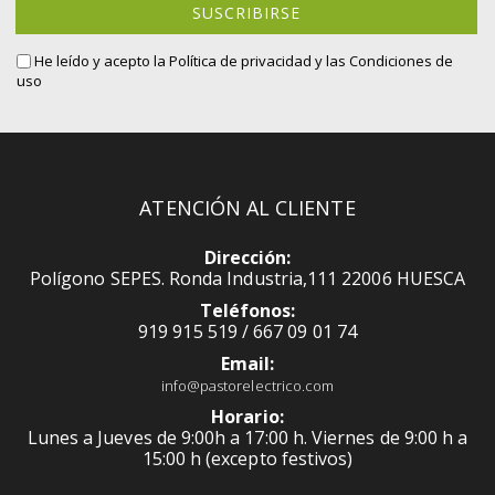
boletín
SUSCRIBIRSE
de
noticias:
He leído y acepto la
Política de privacidad
y las Condiciones de
uso
ATENCIÓN AL CLIENTE
Dirección:
Polígono SEPES. Ronda Industria,111 22006 HUESCA
Teléfonos:
919 915 519 / 667 09 01 74
Email:
info@pastorelectrico.com
Horario:
Lunes a Jueves de 9:00h a 17:00 h. Viernes de 9:00 h a
15:00 h (excepto festivos)