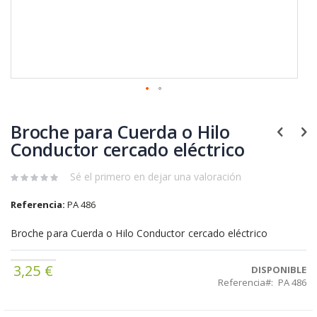
Saltar
al
Broche para Cuerda o Hilo
comienzo
de
Conductor cercado eléctrico
la
galería
Sé el primero en dejar una valoración
de
imágenes
Referencia:
PA 486
Broche para Cuerda o Hilo Conductor cercado eléctrico
3,25 €
DISPONIBLE
Referencia
PA 486