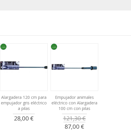
Alargadera 120 cm para
Empujador animales
empujador gris eléctrico
eléctrico con Alargadera
a pilas
100 cm con pilas
28,00 €
121,30 €
Precio
87,00 €
especial