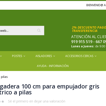
BIENVENID@ 
2% DESCUENTO PAGOS
TRANSFERENCIA
ATENCIÓN AL CLIE
Buscar
919 915 519 - 667 0
Lunes a Jueves:
de 9:00 
POSTES
AISLADORES
ACCESORIOS CERCAS
AYUDA - INFORMACIÓN
 pilas
rgadera 100 cm para empujador gris
trico a pilas
Sé el primero en dejar una valoración