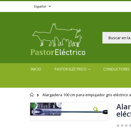
Ir
Lenguaje
Español
al
contenido
Buscar
INICIO
PASTOR ELÉCTRICO
CONDUCTORES
Alargadera 100 cm para empujador gris eléctrico a
Página
de
Ala
Saltar
inicio
al
eléc
final
de
Saltar
la
al
galería