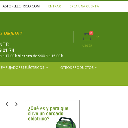
A PASTORELECTRICO.COM
ENTRAR
CREA UNA CUENTA
 TARJETA Y
productos
0
Cart
NTE:
Cesta
9 01 74
h a 17:00 h
Viernes
de 9:00 h a 15:00 h
EMPUJADORES ELÉCTRICOS
OTROS PRODUCTOS