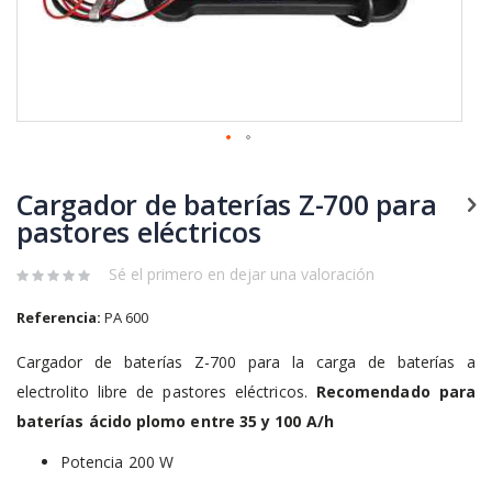
Saltar
al
Cargador de baterías Z-700 para
comienzo
de
pastores eléctricos
la
galería
Sé el primero en dejar una valoración
de
imágenes
Referencia:
PA 600
Cargador de baterías Z-700 para la carga de baterías a
electrolito libre de pastores eléctricos.
Recomendado para
baterías ácido plomo entre 35 y 100 A/h
Potencia 200 W