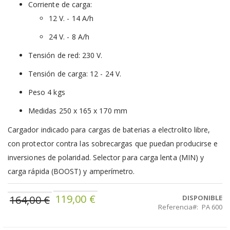
Corriente de carga:
12 V. - 14 A/h
24 V. - 8 A/h
Tensión de red: 230 V.
Tensión de carga: 12 - 24 V.
Peso 4 kgs
Medidas 250 x 165 x 170 mm
Cargador indicado para cargas de baterias a electrolito libre,
con protector contra las sobrecargas que puedan producirse e
inversiones de polaridad. Selector para carga lenta (MIN) y
carga rápida (BOOST) y amperímetro.
119,00 €
Precio
164,00 €
DISPONIBLE
Referencia
PA 600
especial