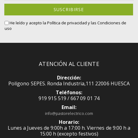
nuestro
boletín
SUSCRIBIRSE
de
noticias:
He leído y acepto la
Política de privacidad
y las Condiciones de
uso
ATENCIÓN AL CLIENTE
Dirección:
Polígono SEPES. Ronda Industria,111 22006 HUESCA
Teléfonos:
919 915 519 / 667 09 01 74
Email:
info@pastorelectrico.com
Horario:
Lunes a Jueves de 9:00h a 17:00 h. Viernes de 9:00 h a
15:00 h (excepto festivos)