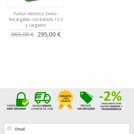
Pastor eléctrico Zerko-
Recargable con batería 12 V
y cargador
Precio
369,00 €
295,00 €
especial
Inscríbase
a