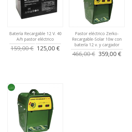
Batería Recargable 12 V. 40
Pastor eléctrico Zerko-
A/h pastor eléctrico
Recargable-Solar 10w con
batería 12 v. y cargador
Precio
159,00 €
125,00 €
especial
Precio
466,00 €
359,00 €
especial