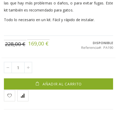
las que hay más problemas o daños, o para evitar fugas. Este
kit también es recomendado para gatos.
Todo lo necesario en un kit. Fácil y rápido de instalar.
169,00 €
Precio
228,00 €
DISPONIBLE
Referencia
PA190
especial
AÑADIR AL CARRITO