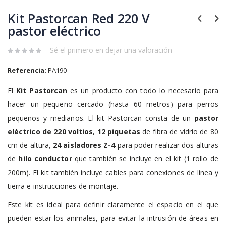
al
Kit Pastorcan Red 220 V
comienzo
de
pastor eléctrico
la
galería
Sé el primero en dejar una valoración
de
imágenes
Referencia:
PA190
El
Kit Pastorcan
es un producto con todo lo necesario para
hacer un pequeño cercado (hasta 60 metros) para perros
pequeños y medianos. El kit Pastorcan consta de un
pastor
eléctrico de 220 voltios
,
12 piquetas
de fibra de vidrio de 80
cm de altura,
24 aisladores Z-4
para poder realizar dos alturas
de
hilo conductor
que también se incluye en el kit (1 rollo de
200m). El kit también incluye cables para conexiones de línea y
tierra e instrucciones de montaje.
Este kit es ideal para definir claramente el espacio en el que
pueden estar los animales, para evitar la intrusión de áreas en