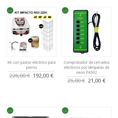
Kit con pastor eléctrico para
Comprobador de cercados
perros
eléctricos por lámparas de
neón PA502
Precio
226,00 €
192,00 €
especial
Precio
25,00 €
21,00 €
especial