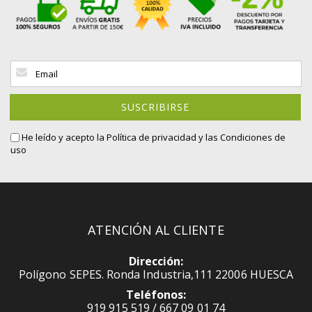
Inscríbase
a
nuestro
boletín
SUSCRIBIRSE
de
noticias:
He leído y acepto la
Política de privacidad
y las Condiciones de
uso
ATENCIÓN AL CLIENTE
Dirección:
Polígono SEPES. Ronda Industria,111 22006 HUESCA
Teléfonos:
919 915 519 / 667 09 01 74