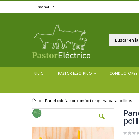
Ir
Lenguaje
Español
al
contenido
Buscar
INICIO
PASTOR ELÉCTRICO
CONDUCTORES
Panel calefactor comfort esquina para pollitos
Página
de
Pane
Saltar
inicio
al
poll
final
de
la
galería