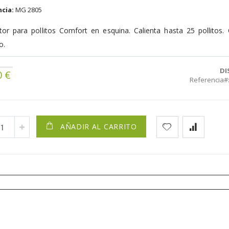
cia:
MG 2805
tor para pollitos Comfort en esquina. Calienta hasta 25 pollitos
o.
DI
0 €
Referencia
AÑADIR AL CARRITO