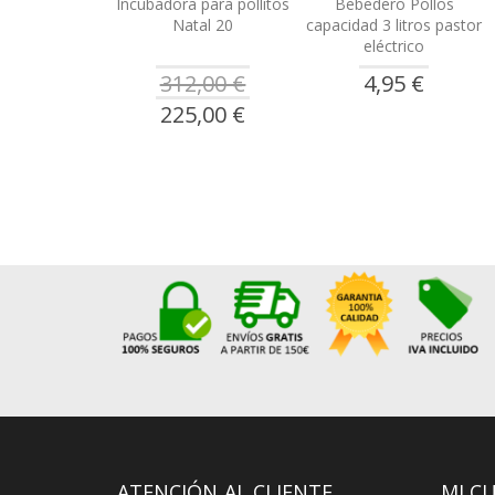
Incubadora para pollitos
Bebedero Pollos
Natal 20
capacidad 3 litros pastor
eléctrico
312,00 €
4,95 €
Precio
225,00 €
especial
ATENCIÓN AL CLIENTE
MI C