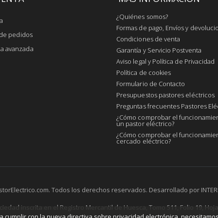
¿Quiénes somos?
a
Formas de pago, Envíos y devoluci
l de pedidos
Condiciones de venta
a avanzada
Garantía y Servicio Postventa
Aviso legal y Política de Privacidad
Política de cookies
Formulario de Contacto
Presupuestos pastores eléctricos
Preguntas frecuentes Pastores Elé
¿Cómo comprobar el funcionamie
un pastor eléctrico?
¿Cómo comprobar el funcionamien
cercado eléctrico?
storElectrico.com. Todos los derechos reservados. Desarrollado por
INTER
ociedad inscrita en el Registro Mercantil de Huesca, Tomo 511, Folio 19, Hoja
a cumplir con la nueva directiva sobre privacidad electrónica, necesitamos