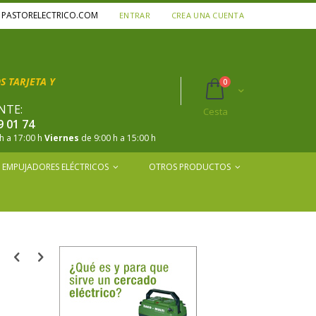
A PASTORELECTRICO.COM
ENTRAR
CREA UNA CUENTA
 TARJETA Y
productos
0
Cart
NTE:
Cesta
9 01 74
h a 17:00 h
Viernes
de 9:00 h a 15:00 h
EMPUJADORES ELÉCTRICOS
OTROS PRODUCTOS