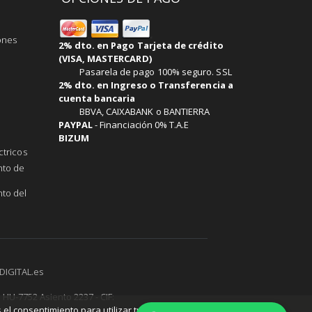
ones
2% dto. en Pago Tarjeta de crédito
(VISA, MASTERCARD)
Pasarela de pago 100% seguro. SSL
2% dto. en Ingreso o Transferencia a
cuenta bancaria
BBVA, CAIXABANK o BANTIERRA
PAYPAL
-
Financiación 0% T.A.E
BIZUM
ctricos
nto de
to del
DIGITAL.es
 HU-7752 Asiento 2237 - CIF:
 el consentimiento para utilizar tus cookies.
Aprende más
.