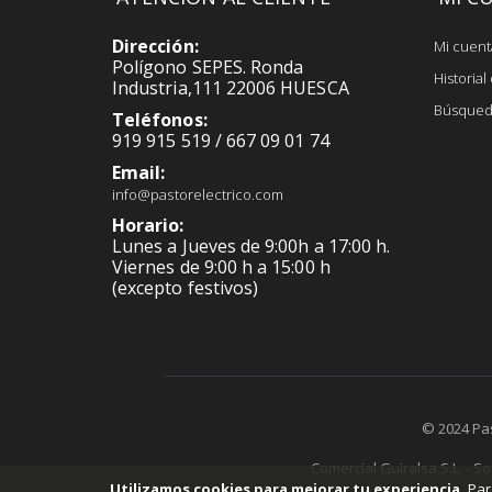
Dirección:
Mi cuent
Polígono SEPES. Ronda
Historia
Industria,111 22006 HUESCA
Búsqued
Teléfonos:
919 915 519 / 667 09 01 74
Email:
info@pastorelectrico.com
Horario:
Lunes a Jueves de 9:00h a 17:00 h.
Viernes de 9:00 h a 15:00 h
(excepto festivos)
© 2024 Pa
Comercial Guiralsa S.L. - S
Utilizamos cookies para mejorar tu experiencia.
Par