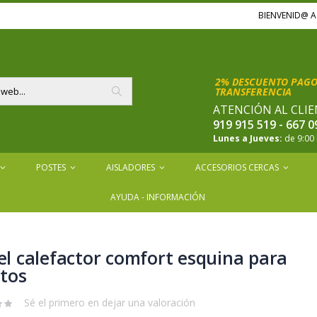
BIENVENID@ 
2% DESCUENTO PAGOS
TRANSFERENCIA
ATENCIÓN AL CLIE
Buscar
919 915 519 - 667 0
Lunes a Jueves:
de 9:00 
POSTES
AISLADORES
ACCESORIOS CERCAS
AYUDA - INFORMACIÓN
l calefactor comfort esquina para
itos
Sé el primero en dejar una valoración