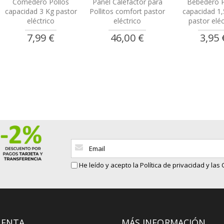
Comedero Pollos
Panel Calefactor para
Bebedero P
capacidad 3 Kg pastor
Pollitos comfort pastor
capacidad 1,5
eléctrico
eléctrico
pastor eléc
7,99 €
46,00 €
3,95 
Inscríbase
a
nuestro
He leído y acepto la
Política de privacidad
y las
boletín
de
noticias:
UENTA
MÁS INFORMACIÓN