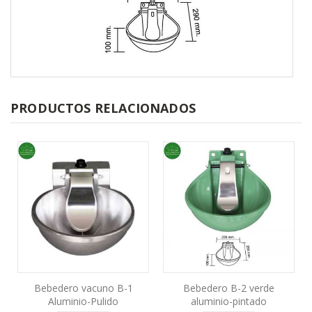
Saltar
al
PRODUCTOS RELACIONADOS
comienzo
de
la
galería
de
imágenes
Bebedero vacuno B-1
Bebedero B-2 verde
Aluminio-Pulido
aluminio-pintado