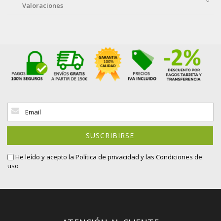
Valoraciones
Inscríbase
a
nuestro
boletín
SUSCRIBIRSE
de
noticias:
He leído y acepto la
Política de privacidad
y las Condiciones de
uso