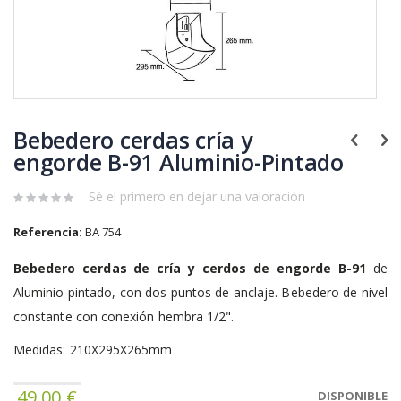
Saltar
al
Bebedero cerdas cría y
comienzo
de
engorde B-91 Aluminio-Pintado
la
galería
Sé el primero en dejar una valoración
de
imágenes
Referencia:
BA 754
Bebedero cerdas de cría y cerdos de engorde B-91
de
Aluminio pintado, con dos puntos de anclaje. Bebedero de nivel
constante con conexión hembra 1/2".
Medidas: 210X295X265mm
49,00 €
DISPONIBLE