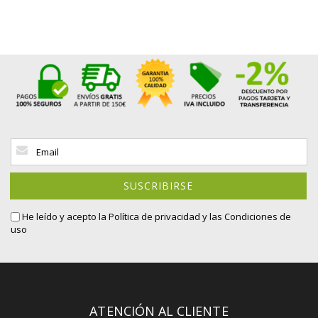
Inscríbase
a
nuestro
boletín
SUSCRIBIRSE
de
noticias:
He leído y acepto la
Política de privacidad
y las Condiciones de
uso
ATENCIÓN AL CLIENTE