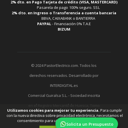
2% dto. en Pago Tarjeta de crédito (VISA, MASTERCARD)
Pasarela de pago 100% seguro. SSL
2% dto. en Ingreso o Transferencia a cuenta bancaria
BBVA, CAIXABANK o BANTIERRA
PAYPAL
-
Financiación 0% T.A.E
BIZUM
© 2024 PastorElectrico.com. Todos los
derechos reservados. Desarrollado por
INTERDIGITAL.es
Comercial Guiralsa S.L. - Sociedad inscrita
en el Registro Mercantil de Huesca, Tomo
Utilizamos cookies para mejorar tu experiencia.
Para cumplir
511, Folio 19, Hoja HU-7752 Asiento 2237 -
con la nueva directiva sobre privacidad electrónica, necesitamos el
consentimiento para utilizar tus cookies.
Aprende más
.
Solicita un Presupuesto
CIF: B22291058