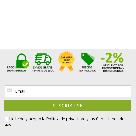
Inscríbase
a
nuestro
boletín
SUSCRIBIRSE
de
noticias:
He leído y acepto la
Política de privacidad
y las Condiciones de
uso