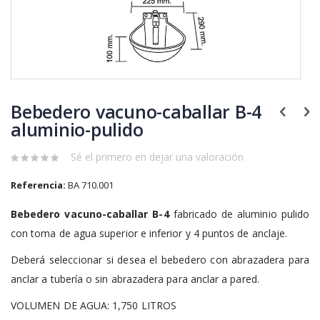
Saltar
al
Bebedero vacuno-caballar B-4
comienzo
de
aluminio-pulido
la
galería
Sé el primero en dejar una valoración
de
imágenes
Referencia:
BA 710.001
Bebedero vacuno-caballar B-4
fabricado
de
aluminio pulido
con toma de agua superior e inferior y 4 puntos de anclaje.
Deberá seleccionar si desea el bebedero con abrazadera para
anclar a tubería o sin abrazadera para anclar a pared.
VOLUMEN DE AGUA: 1,750 LITROS