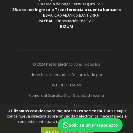
Pasarela de pago 100% seguro. SSL
2% dto. en Ingreso o Transferencia a cuenta bancaria
BBVA, CAIXABANK o BANTIERRA
PAYPAL
-
Financiación 0% T.A.E
BIZUM
© 2024 PastorElectrico.com. Todos los
derechos reservados. Desarrollado por
INTERDIGITAL.es
Comercial Guiralsa S.L. - Sociedad inscrita
en el Registro Mercantil de Huesca, Tomo
Utilizamos cookies para mejorar tu experiencia.
Para cumplir
con la nueva directiva sobre privacidad electrónica, necesitamos el
511, Folio 19, Hoja HU-7752 Asiento 2237 -
consentimiento para utilizar tus cookies.
Aprende más
.
Solicita un Presupuesto
CIF: B22291058
PERMITIR COOKIES