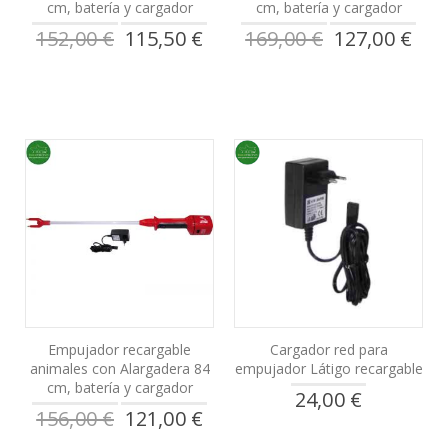
cm, batería y cargador
cm, batería y cargador
Precio
Precio
152,00 €
115,50 €
169,00 €
127,00 €
especial
especial
Empujador recargable
Cargador red para
animales con Alargadera 84
empujador Látigo recargable
cm, batería y cargador
24,00 €
Precio
156,00 €
121,00 €
especial