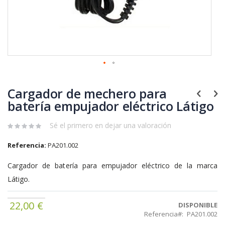
Saltar
al
Cargador de mechero para
comienzo
de
batería empujador eléctrico Látigo
la
galería
Sé el primero en dejar una valoración
de
imágenes
Referencia:
PA201.002
Cargador de batería para empujador eléctrico de la marca
Látigo.
22,00 €
DISPONIBLE
Referencia
PA201.002