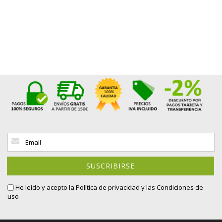
Inscríbase
a
nuestro
boletín
SUSCRIBIRSE
de
noticias:
He leído y acepto la
Política de privacidad
y las Condiciones de
uso