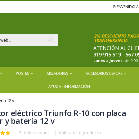
BIENVENID@ 
2% DESCUENTO PAGOS
TRANSFERENCIA
ATENCIÓN AL CLIE
Buscar
919 915 519 - 667 0
Lunes a Jueves:
de 9:00 
POSTES
AISLADORES
ACCESORIOS CERCAS
AYUDA - INFORMACIÓN
ría 12 v
or eléctrico Triunfo R-10 con placa
r y batería 12 v
3
Valoraciones
Valora este producto
ón: