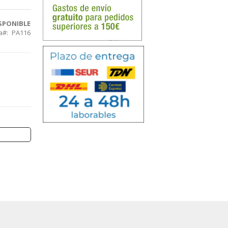
SPONIBLE
a
PA116