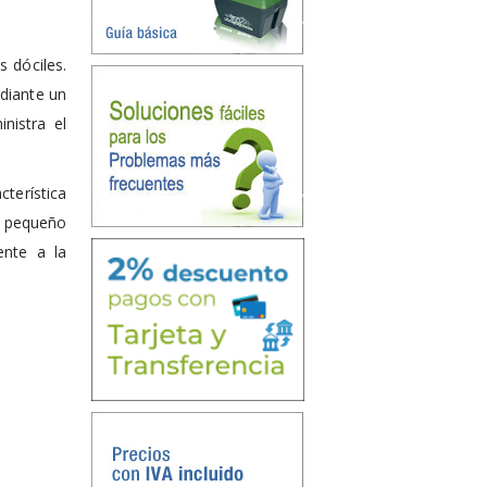
 dóciles.
ediante un
nistra el
terística
y pequeño
ente a la