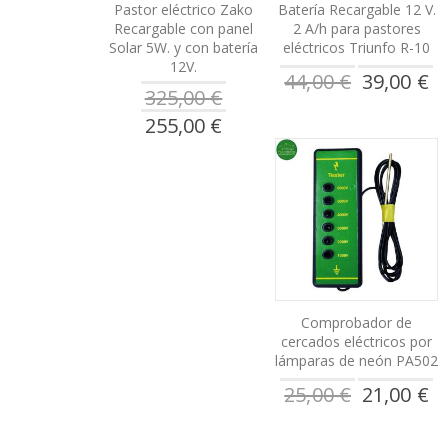
Pastor eléctrico Zako
Batería Recargable 12 V.
Recargable con panel
2 A/h para pastores
Solar 5W. y con batería
eléctricos Triunfo R-10
12V.
Precio
44,00 €
39,00 €
especial
325,00 €
Precio
255,00 €
especial
Comprobador de
cercados eléctricos por
lámparas de neón PA502
Precio
25,00 €
21,00 €
especial