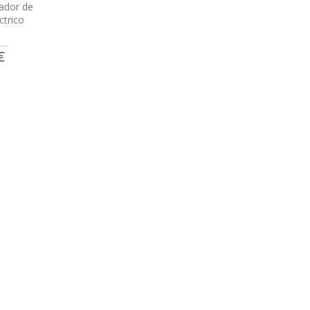
zador de
ctrico
€