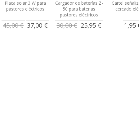
Placa solar 3 W para
Cargador de baterías Z-
Cartel señali
pastores eléctricos
50 para baterias
cercado elé
pastores eléctricos
Precio
Precio
45,00 €
37,00 €
30,00 €
25,95 €
1,95 
especial
especial