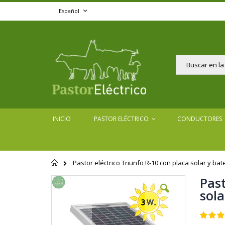
Ir
Lenguaje
Español
al
contenido
Buscar
INICIO
PASTOR ELÉCTRICO
CONDUCTORES
Pastor eléctrico Triunfo R-10 con placa solar y bate
Página
de
Past
Saltar
inicio
al
sola
final
de
Valoraci
la
100
100
% of
galería