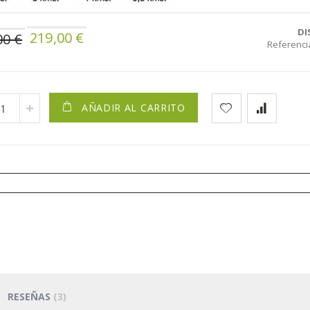
Precio
DI
219,00 €
00 €
especial
Referenci
AÑADIR AL CARRITO
RESEÑAS
3