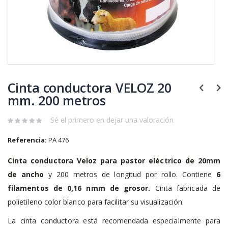
Saltar
al
Cinta conductora VELOZ 20
comienzo
de
mm. 200 metros
la
galería
Sé el primero en dejar una valoración
de
imágenes
Referencia:
PA 476
Cinta conductora Veloz para pastor eléctrico de 20mm
de ancho
y 200 metros de longitud por rollo. Contiene
6
filamentos de 0,16 nmm de grosor.
Cinta fabricada de
polietileno color blanco para facilitar su visualización.
La cinta conductora está recomendada especialmente para