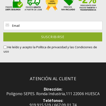
Inscríbase
a
nuestro
boletín
SUSCRIBIRSE
de
noticias:
He leído y acepto la
Política de privacidad
y las Condiciones de
uso
ATENCIÓN AL CLIENTE
Dirección:
Polígono SEPES. Ronda Industria,111 22006 HUESCA
Teléfonos:
919 915 519 / 667 09 01 74