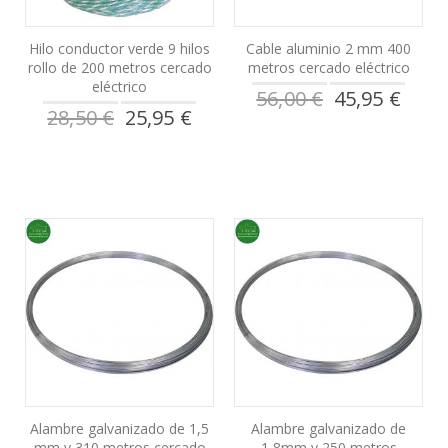
Hilo conductor verde 9 hilos
Cable aluminio 2 mm 400
rollo de 200 metros cercado
metros cercado eléctrico
eléctrico
Precio
56,00 €
45,95 €
especial
Precio
28,50 €
25,95 €
especial
Alambre galvanizado de 1,5
Alambre galvanizado de
mm y 310 metros cercado
1,8mm y 250 metros