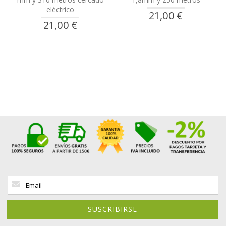
eléctrico
21,00 €
21,00 €
Inscríbase
a
nuestro
boletín
SUSCRIBIRSE
de
noticias: