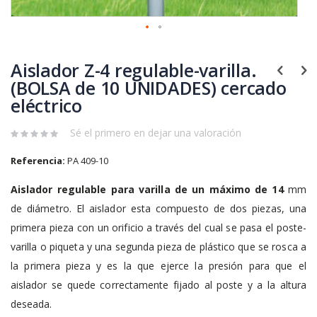
Saltar
al
Aislador Z-4 regulable-varilla.
comienzo
de
(BOLSA de 10 UNIDADES) cercado
la
eléctrico
galería
de
Sé el primero en dejar una valoración
imágenes
Referencia:
PA 409-10
Aislador regulable para varilla de un máximo de 14
mm
de diámetro. El aislador esta compuesto de dos piezas, una
primera pieza con un orificio a través del cual se pasa el poste-
varilla o piqueta y una segunda pieza de plástico que se rosca a
la primera pieza y es la que ejerce la presión para que el
aislador se quede correctamente fijado al poste y a la altura
deseada.