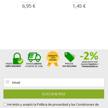
6,95 €
1,45 €
Inscríbase
a
nuestro
boletín
SUSCRIBIRSE
de
noticias:
He leído y acepto la
Política de privacidad
y las Condiciones de