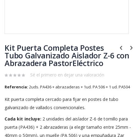
Saltar
al
Kit Puerta Completa Postes
comienzo
de
Tubo Galvanizado Aislador Z-6 con
la
Abrazadera PastorEléctrico
galería
de
Sé el primero en dejar una valoración
imágenes
Referencia:
2uds. PA436 + abrazaderas + 1ud. PA 506 + 1 ud. PA504
Kit puerta completa cercado para fijar en postes de tubo
galvanizado de vallados convencionales.
Cada kit incluye:
2 unidades del aislador Z-6 de tornillo para
puerta (PA436) + 2 abrazaderas (a elegir tamaño entre 25mm -
40mm o 50mm), un muelle (PA 506) y una empuñadura Zar