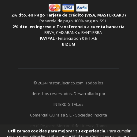
2% dto. en Pago Tarjeta de crédito (VISA, MASTERCARD)
Pasarela de pago 100% seguro. SSL
2% dto. en Ingreso o Transferencia a cuenta bancaria
BBVA, CAIXABANK o BANTIERRA
PAYPAL
-
Financiación 0% T.A.E
BIZUM
© 2024 PastorElectrico.com. Todos los
derechos reservados. Desarrollado por
INTERDIGITAL.es
Comercial Guiralsa S.L. - Sociedad inscrita
en el Registro Mercantil de Huesca, Tomo
Utilizamos cookies para mejorar tu experiencia.
Para cumplir
511, Folio 19, Hoja HU-7752 Asiento 2237 -
con la nueva directiva sobre privacidad electrónica, necesitamos el