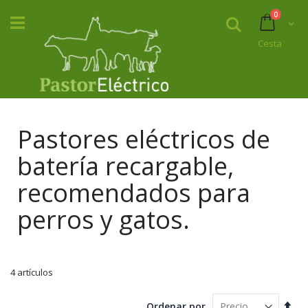
Ir
product
0
al
Buscar
Cart
contenido
Cesta
Pastores eléctricos de
batería recargable,
recomendados para
perros y gatos.
4
artículos
Fijar
Ordenar por