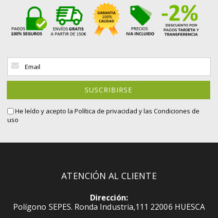
Inscríbase
a
nuestro
boletín
SUSCRIBIRSE
de
noticias:
He leído y acepto la
Política de privacidad
y las Condiciones de
uso
ATENCIÓN AL CLIENTE
Dirección:
Polígono SEPES. Ronda Industria,111 22006 HUESCA