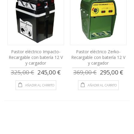
Pastor eléctrico Impacto-
Pastor eléctrico Zerko-
Recargable con batería 12 V
Recargable con batería 12 V
y cargador
y cargador
Precio
Precio
325,00 €
245,00 €
369,00 €
295,00 €
especial
especial
AÑADIR AL CARRITO
AÑADIR AL CARRITO