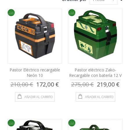
Dire
Des
Pastor Eléctrico recargable
Pastor eléctrico Zako-
Neón 10
Recargable con batería 12 V
Precio
Precio
210,00 €
172,00 €
275,00 €
219,00 €
especial
especial
AÑADIR AL CARRITO
AÑADIR AL CARRITO